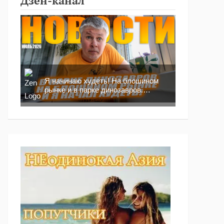
Дзен-канал
Я начинаю худеть! На блошином
рынке и в парке динозавров.
Новости москвича!