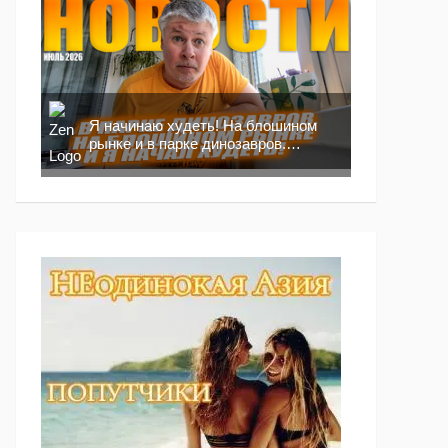
Я начинаю худеть! На блошином
рынке и в парке динозавров.
Новости москвича!