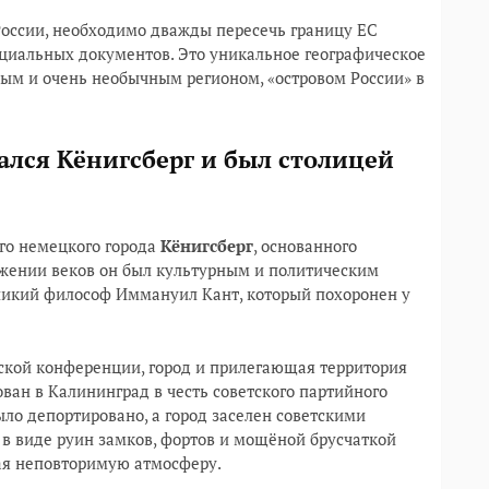
России, необходимо дважды пересечь границу ЕС
пециальных документов. Это уникальное географическое
ым и очень необычным регионом, «островом России» в
вался Кёнигсберг и был столицей
го немецкого города
Кёнигсберг
, основанного
яжении веков он был культурным и политическим
еликий философ Иммануил Кант, который похоронен у
ской конференции, город и прилегающая территория
ван в Калининград в честь советского партийного
ло депортировано, а город заселен советскими
в виде руин замков, фортов и мощёной брусчаткой
вая неповторимую атмосферу.