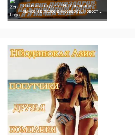
Я начинаю худеть! На блошином
рынке и в парке динозавров. Новости
москвича!