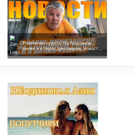
Я начинаю худеть! На блошином
рынке и в парке динозавров. Новости
москвича!