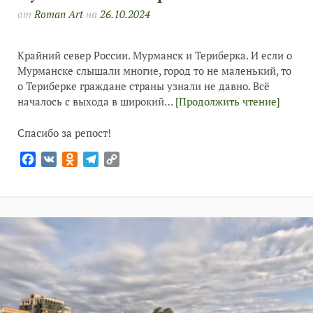
от
Roman Art
на
26.10.2024
Крайний север России. Мурманск и Териберка. И если о
Мурманске слышали многие, город то не маленький, то
о Териберке граждане страны узнали не давно. Всё
началось с выхода в широкий…
[Продолжить чтение]
Спасибо за репост!
Facebook
VK
Odnoklassniki
Telegram
Copy
Link