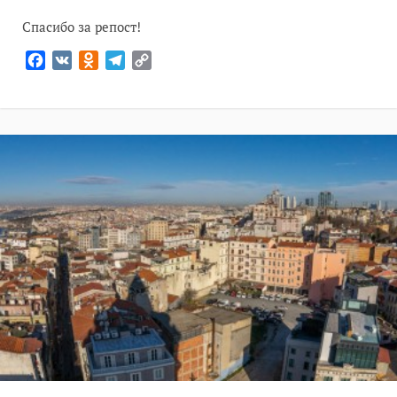
Спасибо за репост!
Facebook
VK
Odnoklassniki
Telegram
Copy
Link