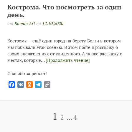
Кострома. Что посмотреть за один
день.
от
Roman Art
на
12.10.2020
Кострома — ещё один город на берегу Волги в котором
мы побывали этой осенью. В этом посте я расскажу о
своих впечатлениях от увиденного. А также расскажу о
местах, которые…
[Продолжить чтение]
Спасибо за репост!
Facebook
VK
Odnoklassniki
Telegram
Copy
Link
Пагинация
Старница
Старница
Старница
1
2
…
4
записей