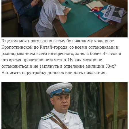
В целом моя прогулка по всему бульварному кольцу от
Кропоткинской до Китай-города, со всеми остановками и
разглядыванием всего интересного, заняла более 4 часов и
это время пролетело незаметно. Ну как можно не
остановиться и не заглянуть в отделение милиции 50-х?
Написать пару тройку доносов или дать показания.