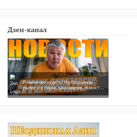
Дзен-канал
Я начинаю худеть! На блошином
рынке и в парке динозавров. Новости
москвича!