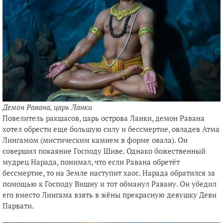
Демон Равана, царь Ланки
Повелитель ракшасов, царь острова Ланки, демон Равана
хотел обрести еще большую силу и бессмертие, овладев Атма
Лингамом (мистическим камнем в форме овала). Он
совершил покаяние Господу Шиве. Однако божественный
мудрец Нарада, понимал, что если Равана обретёт
бессмертие, то на Земле наступит хаос. Нарада обратился за
помощью к Господу Вишну и тот обманул Равану. Он убедил
его вместо Лингама взять в жёны прекрасную девушку Деви
Парвати.