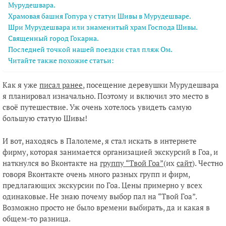
Мурудешвара.
Храмовая башня Гопура у статуи Шивы в Мурудешваре.
Шри Мурудешвара или знаменитый храм Господа Шивы.
Священный город Гокарна.
Последней точкой нашей поездки стал пляж Ом.
Читайте также похожие статьи:
Как я уже
писал ранее
, посещение деревушки Мурудешвара
я планировал изначально. Поэтому и включил это место в
своё путешествие. Уж очень хотелось увидеть самую
большую статую Шивы!
И вот, находясь в Палолеме, я стал искать в интернете
фирму, которая занимается организацией экскурсий в Гоа, и
наткнулся во Вконтакте на
группу “Твой Гоа”
(их
сайт
). Честно
говоря Вконтакте очень много разных групп и фирм,
предлагающих экскурсии по Гоа. Цены примерно у всех
одинаковые. Не знаю почему выбор пал на “Твой Гоа”.
Возможно просто не было времени выбирать, да и какая в
общем-то разница.