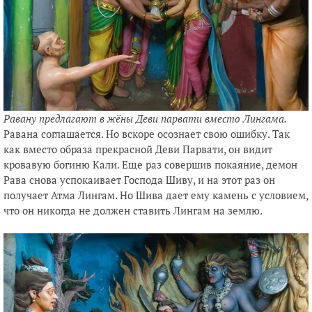
Равану предлагают в жёны Деви парвати вместо Лингама.
Равана соглашается. Но вскоре осознает свою ошибку. Так
как вместо образа прекрасной Деви Парвати, он видит
кровавую богиню Кали. Еще раз совершив покаяние, демон
Рава снова успокаивает Господа Шиву, и на этот раз он
получает Атма Лингам. Но Шива дает ему камень с условием,
что он никогда не должен ставить Лингам на землю.