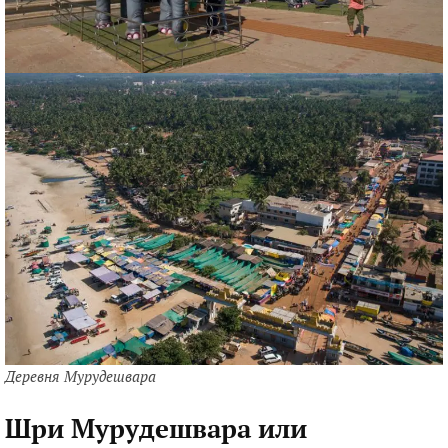
Деревня Мурудешвара
Шри Мурудешвара или