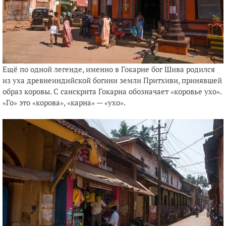
Ещё по одной легенде, именно в Гокарне бог Шива родился
из уха древнеиндийской богини земли Притхиви, принявшей
образ коровы. С санскрита Гокарна обозначает «коровье ухо».
«Го» это «корова», «карна» — «ухо».