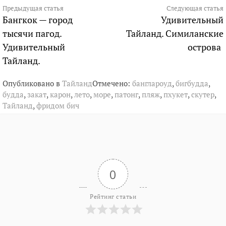
Продолжить
Предыдущая статья
Следующая статья
Бангкок — город
Удивительный
чтение
тысячи пагод.
Тайланд. Симиланские
Удивительный
острова
Тайланд.
Опубликовано в
Тайланд
Отмечено:
банглароуд
,
бигбудда
,
будда
,
закат
,
карон
,
лето
,
море
,
патонг
,
пляж
,
пхукет
,
скутер
,
Тайланд
,
фридом бич
0
Рейтинг статьи