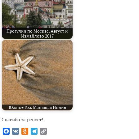
Прогулки по Москве. Август и
Измайлово 2017
Южное Гоа. Манящая Индия
Спасибо за репост!
Facebook
VK
Odnoklassniki
Telegram
Copy
Link