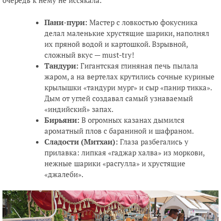
очередь к нему не иссякала.
Пани-пури:
Мастер с ловкостью фокусника
делал маленькие хрустящие шарики, наполнял
их пряной водой и картошкой. Взрывной,
сложный вкус — must-try!
Тандури:
Гигантская глиняная печь пылала
жаром, а на вертелах крутились сочные куриные
крылышки «тандури мург» и сыр «панир тикка».
Дым от углей создавал самый узнаваемый
«индийский» запах.
Бирьяни:
В огромных казанах дымился
ароматный плов с бараниной и шафраном.
Сладости (Митхаи):
Глаза разбегались у
прилавка: липкая «гаджар халва» из моркови,
нежные шарики «расгулла» и хрустящие
«джалеби».