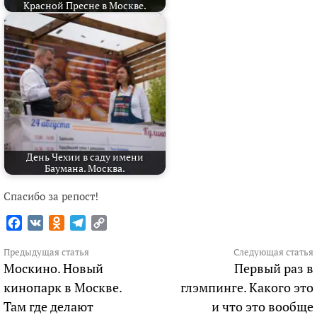
Красной Пресне в Москве.
День Чехии в саду имени
Баумана. Москва.
Спасибо за репост!
Facebook
VK
Odnoklassniki
Telegram
Copy
Link
Продолжить
Предыдущая статья
Следующая статья
Москино. Новый
Первый раз в
чтение
кинопарк в Москве.
глэмпинге. Какого это
Там где делают
и что это вообще