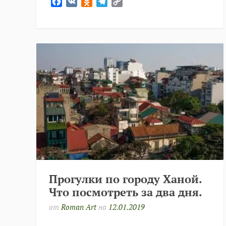
Facebook
VK
Odnoklassniki
Telegram
Copy
Link
Прогулки по городу Ханой.
Что посмотреть за два дня.
от
Roman Art
на
12.01.2019