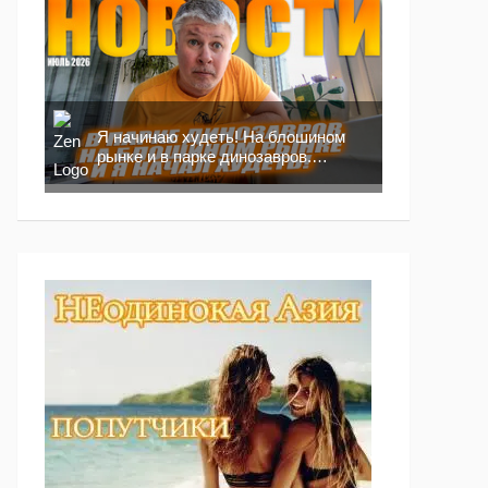
Я начинаю худеть! На блошином
рынке и в парке динозавров.
Новости москвича!