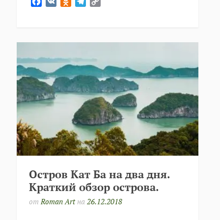
Facebook
VK
Odnoklassniki
Telegram
Copy
Link
Остров Кат Ба на два дня.
Краткий обзор острова.
от
Roman Art
на
26.12.2018