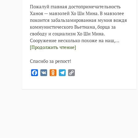
Пожалуй главная достопримечательность
Ханоя — мавзолей Хо Ши Мина. В мавзолее
покоится забальзамированная мумия вождя
коммунистического Вьетнама, борца за
свободу и социализм Хо Ши Мина.
Сооружение несколько похоже на наш,…
[Продолжить чтение]
Спасибо за репост!
Facebook
VK
Odnoklassniki
Telegram
Copy
Link