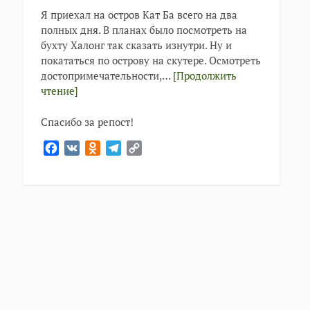
Я приехал на остров Кат Ба всего на два
полных дня. В планах было посмотреть на
бухту Халонг так сказать изнутри. Ну и
покататься по острову на скутере. Осмотреть
достопримечательности,…
[Продолжить
чтение]
Спасибо за репост!
Facebook
VK
Odnoklassniki
Telegram
Copy
Link